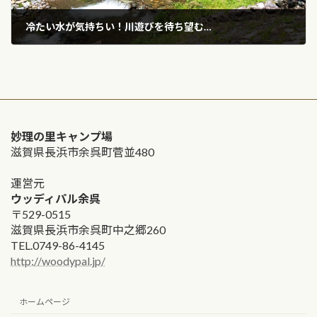
冷たい水が気持ちい！川遊びを待ち望む…
2023年7月9日
妙理の里キャンプ場
滋賀県長浜市余呉町菅並480
運営元
ウッディパル余呉
〒529-0515
滋賀県長浜市余呉町中之郷260
TEL.0749-86-4145
http://woodypal.jp/
ホームページ