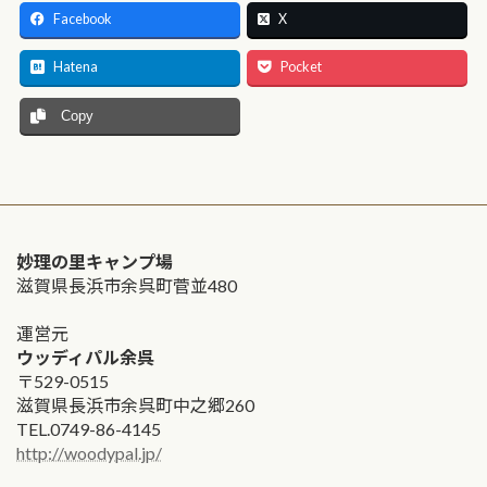
Facebook
X
Hatena
Pocket
Copy
妙理の里キャンプ場
滋賀県長浜市余呉町菅並480
運営元
ウッディパル余呉
〒529-0515
滋賀県長浜市余呉町中之郷260
TEL.0749-86-4145
http://woodypal.jp/